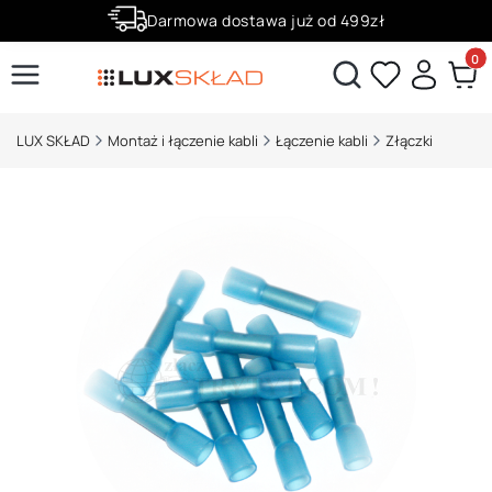
Darmowa dostawa już od 499zł
Zaloguj się i zbieraj punkty za zakupy!
Produ
Otwórz wyszukiwarkę
LUX SKŁAD
Montaż i łączenie kabli
Łączenie kabli
Złączki