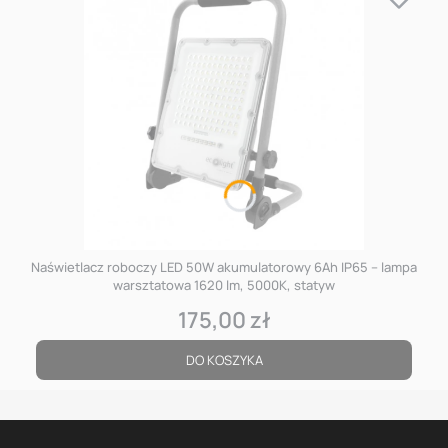
Naświetlacz roboczy LED 50W akumulatorowy 6Ah IP65 – lampa
warsztatowa 1620 lm, 5000K, statyw
175,00 zł
Cena
DO KOSZYKA