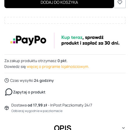
DODAJ DO KOSZYKA
Za zakup produktu otrzymasz
0 pkt
.
Dowiedz się
więcej o programie lojalnościowym.
Czas wysyłki:
24 godziny
Zapytaj o produkt
Dostawa
od 17,99 zł
- InPost Paczkomaty 24/7
Odbieraj wygodnie w paczkomacie
OPIS