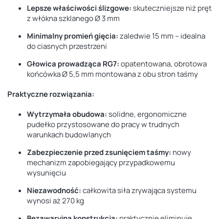
Lepsze właściwości ślizgowe:
skuteczniejsze niż pręt
z włókna szklanego Ø 3 mm
Minimalny promień gięcia:
zaledwie 15 mm – idealna
do ciasnych przestrzeni
Głowica prowadząca RG7:
opatentowana, obrotowa
końcówka Ø 5,5 mm montowana z obu stron taśmy
Praktyczne rozwiązania:
Wytrzymała obudowa:
solidne, ergonomiczne
pudełko przystosowane do pracy w trudnych
warunkach budowlanych
Zabezpieczenie przed zsunięciem taśmy:
nowy
mechanizm zapobiegający przypadkowemu
wysunięciu
Niezawodność:
całkowita siła zrywająca systemu
wynosi aż 270 kg
Bezawaryjna konstrukcja:
praktycznie eliminuje