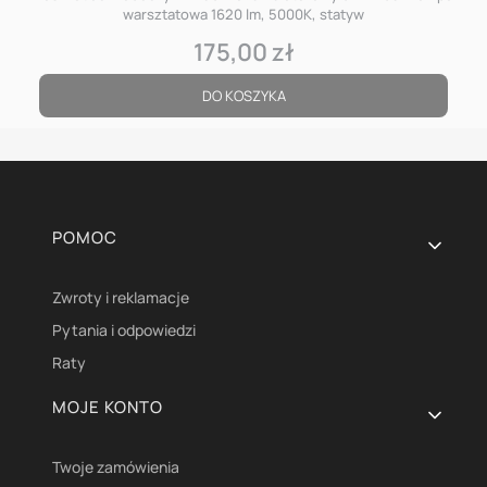
warsztatowa 1620 lm, 5000K, statyw
175,00 zł
Cena
DO KOSZYKA
Linki w stopce
POMOC
Zwroty i reklamacje
Pytania i odpowiedzi
Raty
MOJE KONTO
Twoje zamówienia