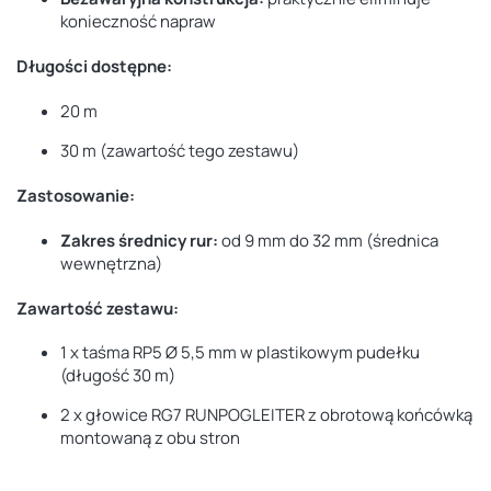
konieczność napraw
Długości dostępne:
20 m
30 m (zawartość tego zestawu)
Zastosowanie:
Zakres średnicy rur:
od 9 mm do 32 mm (średnica
wewnętrzna)
Zawartość zestawu:
1 x taśma RP5 Ø 5,5 mm w plastikowym pudełku
(długość 30 m)
2 x głowice RG7 RUNPOGLEITER z obrotową końcówką
montowaną z obu stron