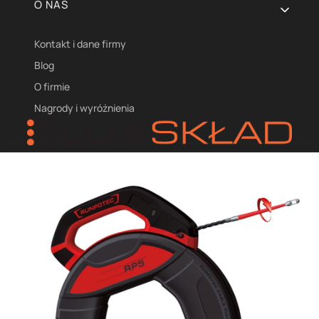
O NAS
Kontakt i dane firmy
Blog
O firmie
Nagrody i wyróżnienia
LUX-SKŁAD Aneta Basisty
ul. Sobieskiego 39A
34-480 Jabłonka
NIP: 7352023050
biuro@luxsklad.pl
+48501 750 883