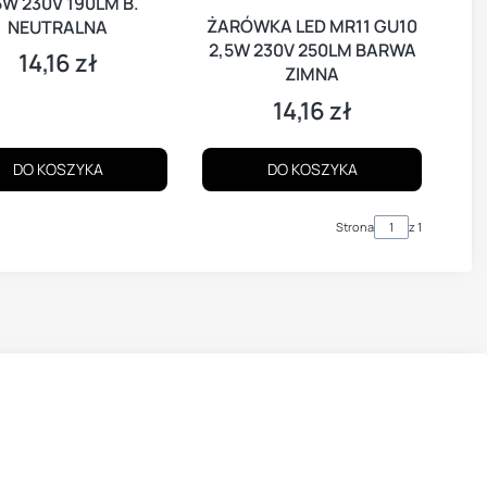
5W 230V 190LM B.
ŻARÓWKA LED MR11 GU10
NEUTRALNA
2,5W 230V 250LM BARWA
14,16 zł
Cena
ZIMNA
14,16 zł
Cena
DO KOSZYKA
DO KOSZYKA
Strona
z 1