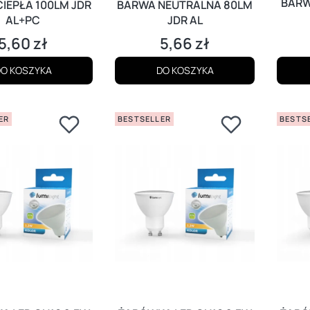
BARW
IEPŁA 100LM JDR
BARWA NEUTRALNA 80LM
AL+PC
JDR AL
5,60 zł
5,66 zł
Cena
Cena
O KOSZYKA
DO KOSZYKA
ER
BESTSELLER
BESTS