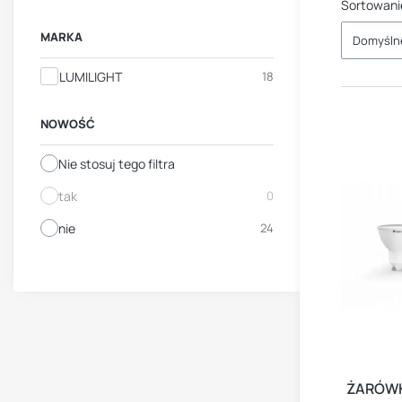
Sortowani
MARKA
Domyśln
Marka
LUMILIGHT
18
NOWOŚĆ
Nie stosuj tego filtra
tak
0
nie
24
ŻARÓWK