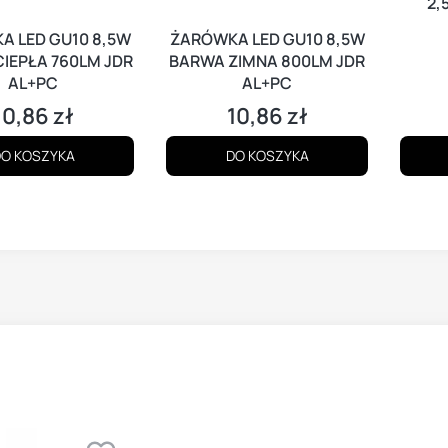
2,
A LED GU10 8,5W
ŻARÓWKA LED GU10 8,5W
IEPŁA 760LM JDR
BARWA ZIMNA 800LM JDR
AL+PC
AL+PC
10,86 zł
10,86 zł
Cena
Cena
O KOSZYKA
DO KOSZYKA