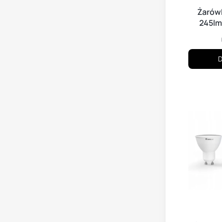
Żarów
245lm
D