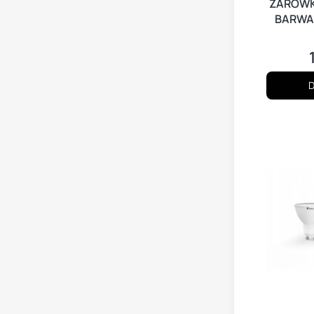
ŻARÓWK
BARWA 
D