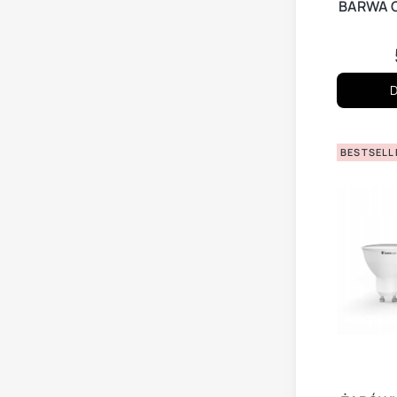
BARWA C
D
BESTSELL