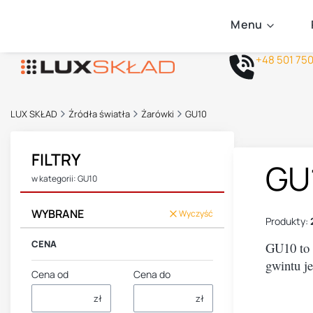
Menu
+48 501 75
LUX SKŁAD
Źródła światła
Żarówki
GU10
FILTRY
GU
w kategorii: GU10
WYBRANE
Wyczyść
Produkty:
CENA
GU10 to 
gwintu j
Cena od
Cena do
zł
zł