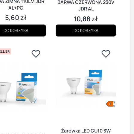
A ZIMNA 110LM JDR
BARWA CZERWONA 230V
AL+PC
JDR AL
5,60 zł
Cena
10,88 zł
Cena
DO KOSZYKA
DO KOSZYKA
ELLER
Żarówka LED GU10 3W