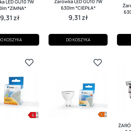
Żarówka LED GU10 7W
ka LED GU10 7W
Żar
630lm *CIEPŁA*
0lm *ZIMNA*
63
9,31 zł
9,31 zł
Cena
Cena
O KOSZYKA
DO KOSZYKA
ŻARÓ