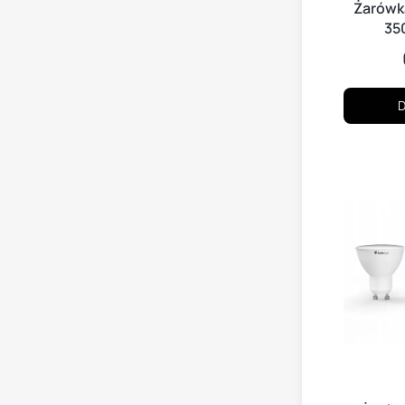
Żarówk
35
D