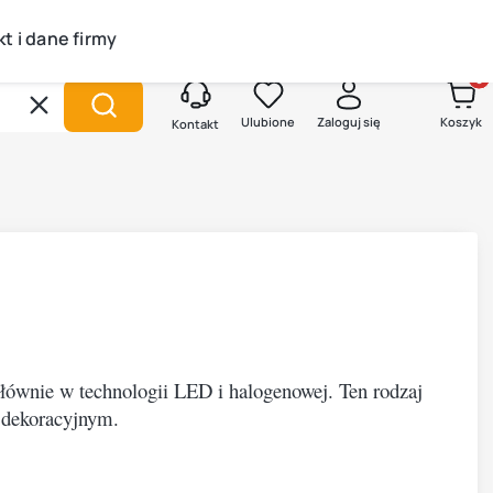
t i dane firmy
Produk
Wyczyść
Szukaj
Ulubione
Zaloguj się
Koszyk
Kontakt
łównie w technologii LED i halogenowej. Ten rodzaj
 dekoracyjnym.