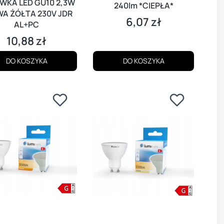
WKA LED GU10 2,3W
240lm *CIEPŁA*
A ŻÓŁTA 230V JDR
6,07 zł
Cena
AL+PC
10,88 zł
Cena
DO KOSZYKA
DO KOSZYKA