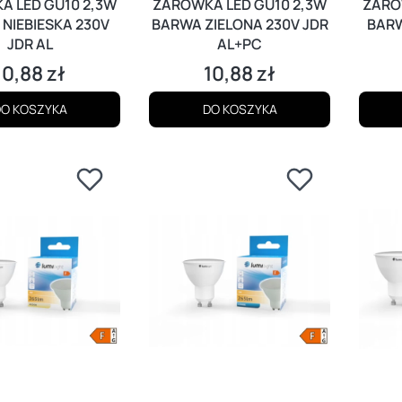
A LED GU10 2,3W
ŻARÓWKA LED GU10 2,3W
ŻARÓ
NIEBIESKA 230V
BARWA ZIELONA 230V JDR
BARW
JDR AL
AL+PC
10,88 zł
10,88 zł
Cena
Cena
O KOSZYKA
DO KOSZYKA