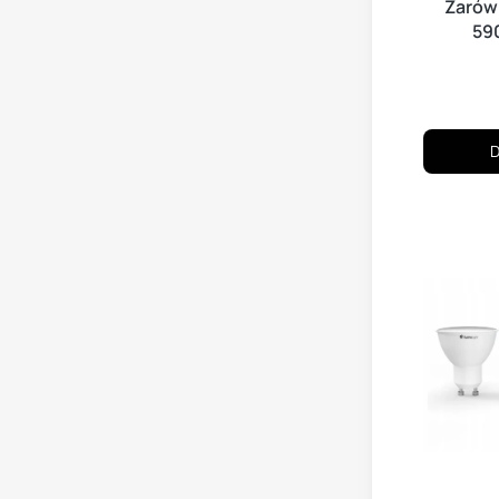
Żarów
59
D