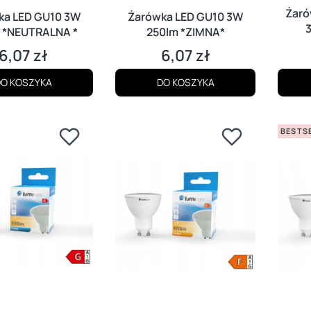
Żaró
ka LED GU10 3W
Żarówka LED GU10 3W
 *NEUTRALNA *
250lm *ZIMNA*
6,07 zł
6,07 zł
Cena
Cena
O KOSZYKA
DO KOSZYKA
BESTS