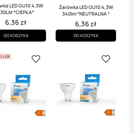
wka LED GU10 4,3W
Żarówka LED GU10 4,3W
330LM *CIEPŁA*
340lm *NEUTRALNA *
6,36 zł
Cena
6,36 zł
Cena
DO KOSZYKA
DO KOSZYKA
ELLER