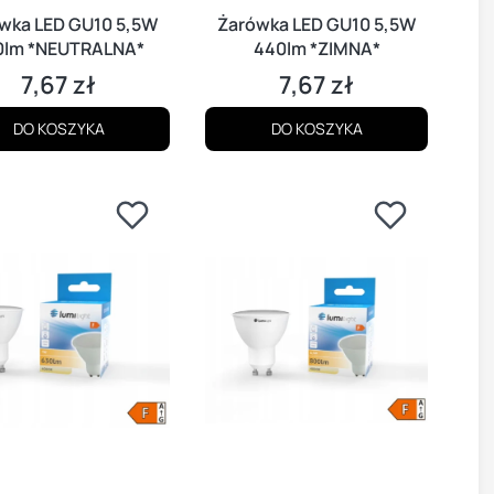
wka LED GU10 5,5W
Żarówka LED GU10 5,5W
0lm *NEUTRALNA*
440lm *ZIMNA*
7,67 zł
7,67 zł
Cena
Cena
DO KOSZYKA
DO KOSZYKA