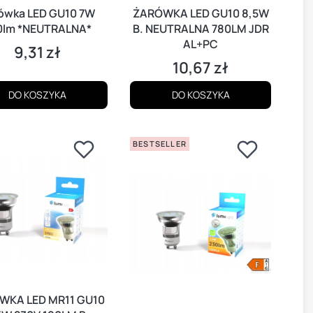
ówka LED GU10 7W
ŻARÓWKA LED GU10 8,5W
0lm *NEUTRALNA*
B. NEUTRALNA 780LM JDR
AL+PC
9,31 zł
Cena
10,67 zł
Cena
DO KOSZYKA
DO KOSZYKA
BESTSELLER
WKA LED MR11 GU10