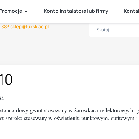
Darmowa dostawa już od 499zł
Promocje
Konto instalatora lub firmy
Kontak
Zaloguj się i zbieraj punkty za zakupy!
0 883
sklep@luxsklad.pl
10
24
standardowy gwint stosowany w żarówkach reflektorowych, g
est szeroko stosowany w oświetleniu punktowym, sufitowym i