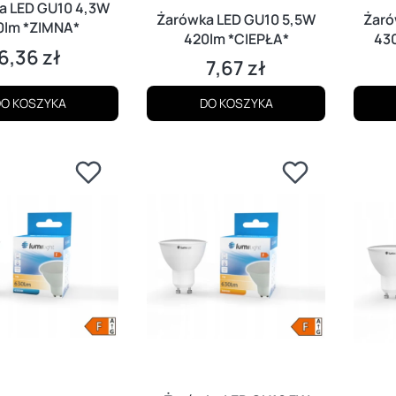
a LED GU10 4,3W
Żarówka LED GU10 5,5W
Żaró
0lm *ZIMNA*
420lm *CIEPŁA*
43
6,36 zł
Cena
7,67 zł
Cena
O KOSZYKA
DO KOSZYKA