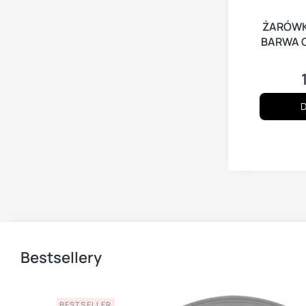
ŻARÓWK
BARWA C
D
Bestsellery
BESTSELLER