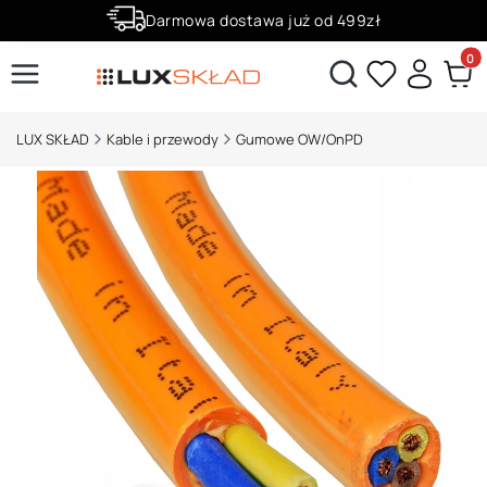
Darmowa dostawa już od 499zł
Zaloguj się i zbieraj punkty za zakupy!
Produ
Otwórz wyszukiwarkę
LUX SKŁAD
Kable i przewody
Gumowe OW/OnPD