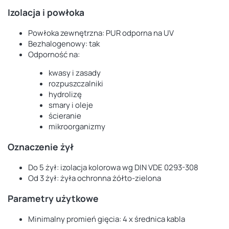
Izolacja i powłoka
Powłoka zewnętrzna: PUR odporna na UV
Bezhalogenowy: tak
Odporność na:
kwasy i zasady
rozpuszczalniki
hydrolizę
smary i oleje
ścieranie
mikroorganizmy
Oznaczenie żył
Do 5 żył: izolacja kolorowa wg DIN VDE 0293-308
Od 3 żył: żyła ochronna żółto-zielona
Parametry użytkowe
Minimalny promień gięcia: 4 x średnica kabla