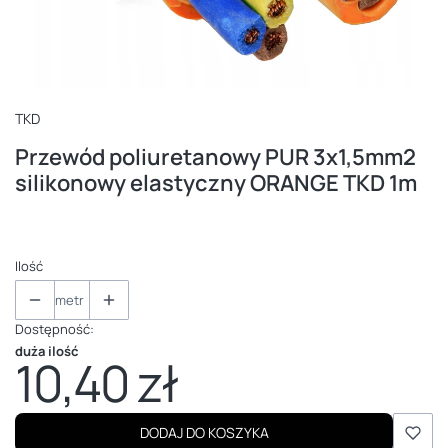
TKD
Przewód poliuretanowy PUR 3x1,5mm2
silikonowy elastyczny ORANGE TKD 1m
Ilość
metr
Dostępność:
duża ilość
10,40 zł
Cena
DODAJ DO KOSZYKA