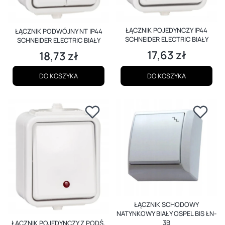
ŁĄCZNIK POJEDYNCZY IP44
ŁĄCZNIK PODWÓJNY NT IP44
SCHNEIDER ELECTRIC BIAŁY
SCHNEIDER ELECTRIC BIAŁY
17,63 zł
18,73 zł
Cena
Cena
DO KOSZYKA
DO KOSZYKA
ŁĄCZNIK SCHODOWY
NATYNKOWY BIAŁY OSPEL BIS ŁN-
3B
ŁĄCZNIK POJEDYNCZY Z PODŚ.