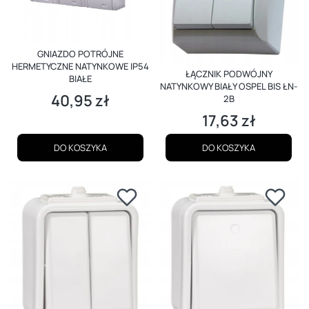
GNIAZDO POTRÓJNE
HERMETYCZNE NATYNKOWE IP54
ŁĄCZNIK PODWÓJNY
BIAŁE
NATYNKOWY BIAŁY OSPEL BIS ŁN-
40,95 zł
Cena
2B
17,63 zł
Cena
DO KOSZYKA
DO KOSZYKA