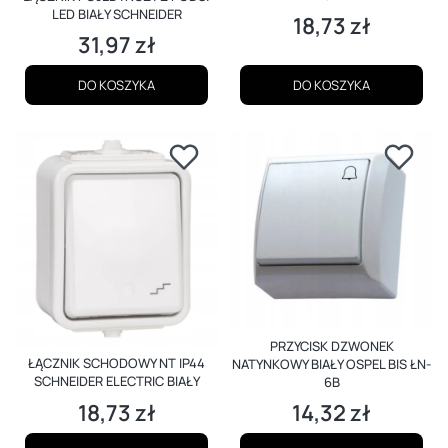
LED BIAŁY SCHNEIDER
18,73 zł
Cena
31,97 zł
Cena
DO KOSZYKA
DO KOSZYKA
PRZYCISK DZWONEK
ŁĄCZNIK SCHODOWY NT IP44
NATYNKOWY BIAŁY OSPEL BIS ŁN-
SCHNEIDER ELECTRIC BIAŁY
6B
18,73 zł
14,32 zł
Cena
Cena