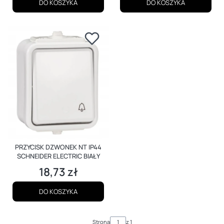
DO KOSZYKA
DO KOSZYKA
PRZYCISK DZWONEK NT IP44
SCHNEIDER ELECTRIC BIAŁY
18,73 zł
Cena
DO KOSZYKA
Strona
z 1