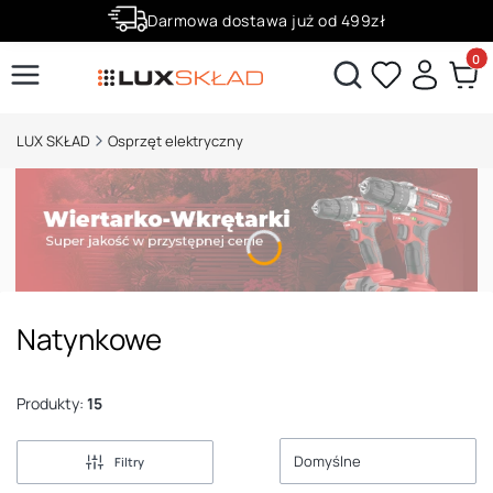
Darmowa dostawa już od 499zł
Zaloguj się i zbieraj punkty za zakupy!
Produ
Otwórz wyszukiwarkę
LUX SKŁAD
Osprzęt elektryczny
Natynkowe
Produkty:
15
Domyślne
Filtry