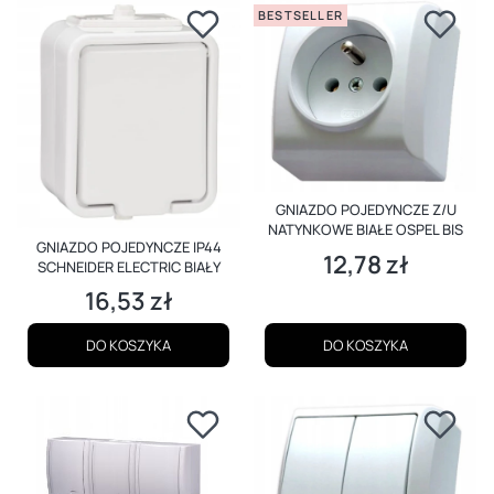
BESTSELLER
GNIAZDO POJEDYNCZE Z/U
NATYNKOWE BIAŁE OSPEL BIS
GNIAZDO POJEDYNCZE IP44
12,78 zł
Cena
SCHNEIDER ELECTRIC BIAŁY
16,53 zł
Cena
DO KOSZYKA
DO KOSZYKA