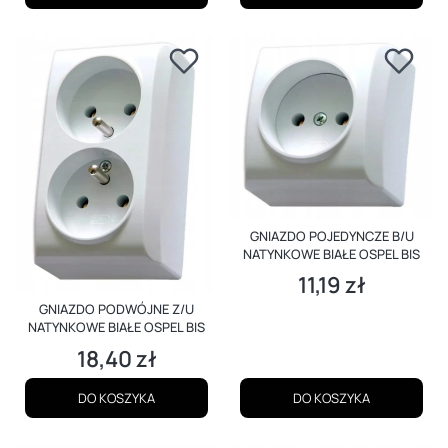
GNIAZDO POJEDYNCZE B/U
NATYNKOWE BIAŁE OSPEL BIS
11,19 zł
Cena
GNIAZDO PODWÓJNE Z/U
NATYNKOWE BIAŁE OSPEL BIS
18,40 zł
Cena
DO KOSZYKA
DO KOSZYKA