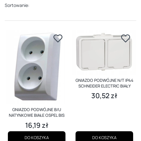
Sortowanie:
GNIAZDO PODWÓJNE N/T IP44
SCHNEIDER ELECTRIC BIAŁY
30,52 zł
Cena
GNIAZDO PODWÓJNE B/U
NATYNKOWE BIAŁE OSPEL BIS
16,19 zł
Cena
DO KOSZYKA
DO KOSZYKA