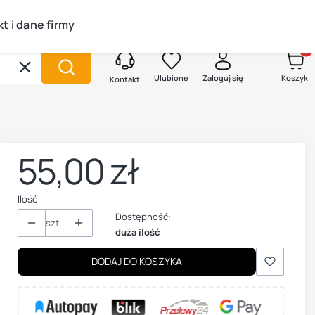
t i dane firmy
Produk
Wyczyść
Szukaj
Ulubione
Zaloguj się
Koszyk
Kontakt
55,00 zł
Cena
Ilość
Dostępność:
szt.
duża ilość
DODAJ DO KOSZYKA