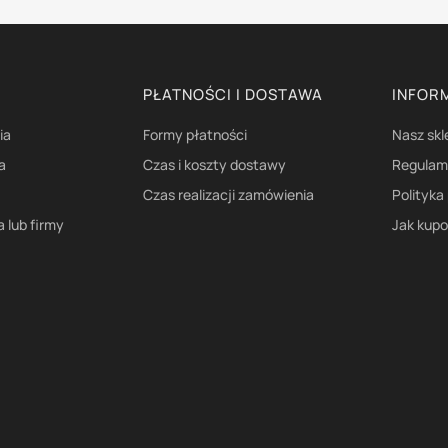
PŁATNOŚCI I DOSTAWA
INFOR
ia
Formy płatności
Nasz skl
a
Czas i koszty dostawy
Regulami
Czas realizacji zamówienia
Polityka
a lub firmy
Jak kup