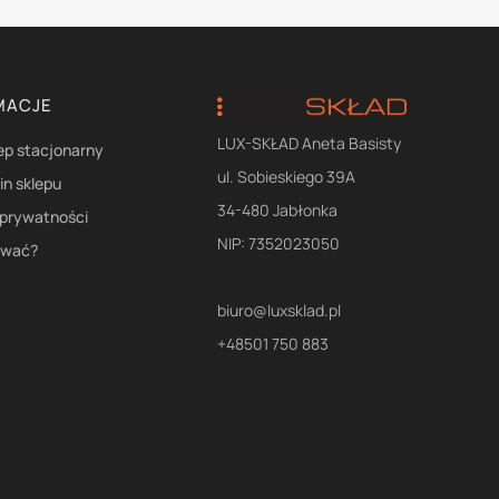
MACJE
LUX-SKŁAD Aneta Basisty
ep stacjonarny
ul. Sobieskiego 39A
n sklepu
34-480 Jabłonka
 prywatności
NIP: 7352023050
ować?
biuro@luxsklad.pl
+48501 750 883