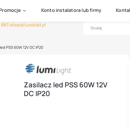
Darmowa dostawa już od 499zł
Promocje
Konto instalatora lub firmy
Kontak
Zaloguj się i zbieraj punkty za zakupy!
0 883
sklep@luxsklad.pl
 led PSS 60W 12V DC IP20
Zasilacz led PSS 60W 12V
DC IP20