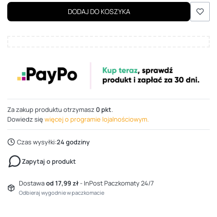
DODAJ DO KOSZYKA
Za zakup produktu otrzymasz
0 pkt
.
Dowiedz się
więcej o programie lojalnościowym.
Czas wysyłki:
24 godziny
Zapytaj o produkt
Dostawa
od 17,99 zł
- InPost Paczkomaty 24/7
Odbieraj wygodnie w paczkomacie