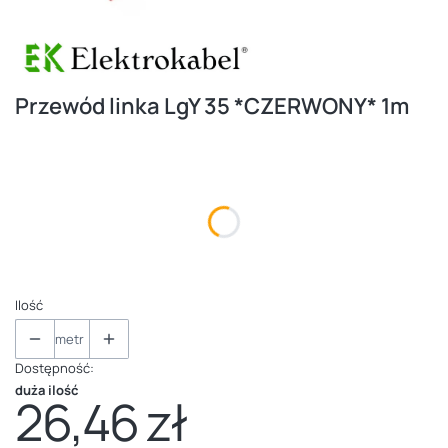
Przewód linka LgY 35 *CZERWONY* 1m
Wybierz wariant produktu:
Poszczególne warianty mogą różnić się ceną
*
Kolor
Pokaż wszystkie kolory
Ilość
metr
Dostępność:
duża ilość
26,46 zł
Cena