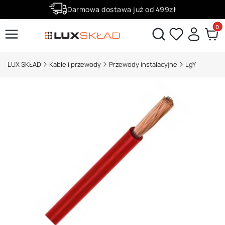
Darmowa dostawa już od 499zł
Zaloguj się i zbieraj punkty za zakupy!
Produ
Otwórz wyszukiwarkę
LUX SKŁAD
Kable i przewody
Przewody instalacyjne
LgY