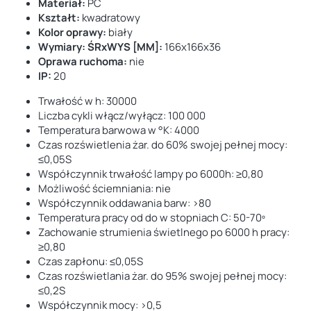
Materiał:
PC
Kształt:
kwadratowy
Kolor oprawy:
biały
Wymiary: ŚRxWYS [MM]:
166x166x36
Oprawa ruchoma:
nie
IP:
20
Trwałość w h: 30000
Liczba cykli włącz/wyłącz: 100 000
Temperatura barwowa w °K: 4000
Czas rozświetlenia żar. do 60% swojej pełnej mocy:
≤0,05S
Współczynnik trwałość lampy po 6000h: ≥0,80
Możliwość ściemniania: nie
Współczynnik oddawania barw: >80
Temperatura pracy od do w stopniach C: 50-70º
Zachowanie strumienia świetlnego po 6000 h pracy:
≥0,80
Czas zapłonu: ≤0,05S
Czas rozświetlania żar. do 95% swojej pełnej mocy:
≤0,2S
Współczynnik mocy: >0,5