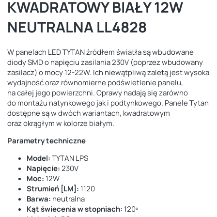
KWADRATOWY BIAŁY 12W
NEUTRALNA LL4828
W panelach LED TYTAN źródłem światła są wbudowane
diody SMD o napięciu zasilania 230V (poprzez wbudowany
zasilacz) o mocy 12-22W. Ich niewątpliwą zaletą jest wysoka
wydajność oraz równomierne podświetlenie panelu,
na całej jego powierzchni. Oprawy nadają się zarówno
do montażu natynkowego jak i podtynkowego. Panele Tytan
dostępne są w dwóch wariantach, kwadratowym
oraz okrągłym w kolorze białym.
Parametry techniczne
Model:
TYTAN LPS
Napięcie:
230V
Moc:
12W
Strumień [LM]:
1120
Barwa:
neutralna
Kąt świecenia w stopniach:
120º