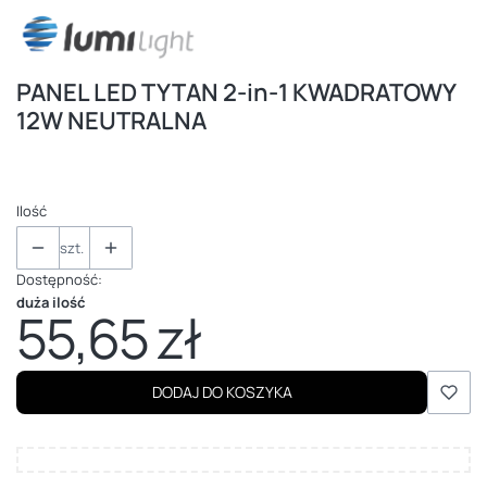
PANEL LED TYTAN 2-in-1 KWADRATOWY
12W NEUTRALNA
Ilość
szt.
Dostępność:
duża ilość
55,65 zł
Cena
DODAJ DO KOSZYKA