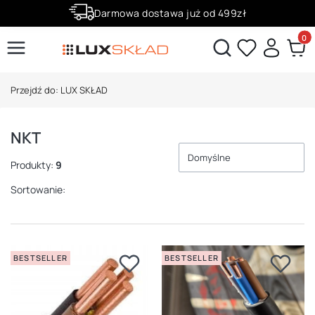
Darmowa dostawa już od 499zł
Zaloguj się i zbieraj punkty za zakupy!
Produ
Otwórz wyszukiwarkę
Przejdź do:
LUX SKŁAD
NKT
Domyślne
Produkty:
9
Sortowanie:
BESTSELLER
BESTSELLER