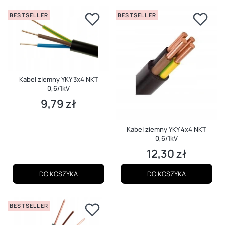
BESTSELLER
BESTSELLER
Kabel ziemny YKY 3x4 NKT
0,6/1kV
9,79 zł
Cena
Kabel ziemny YKY 4x4 NKT
0,6/1kV
12,30 zł
Cena
DO KOSZYKA
DO KOSZYKA
BESTSELLER