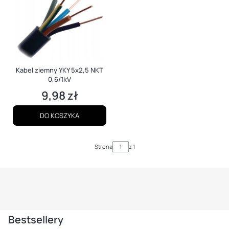
Kabel ziemny YKY 5x2,5 NKT
0,6/1kV
9,98 zł
Cena
DO KOSZYKA
Strona
z 1
Bestsellery