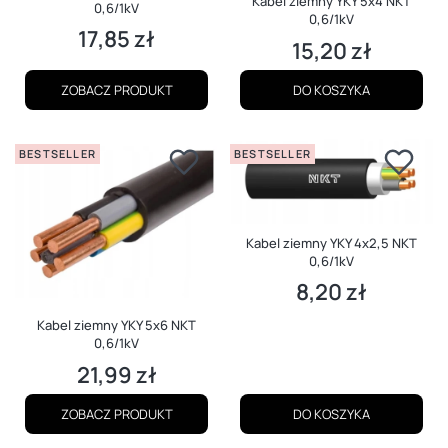
Kabel ziemny YKY 5x4 NKT
0,6/1kV
0,6/1kV
17,85 zł
Cena
15,20 zł
Cena
ZOBACZ PRODUKT
DO KOSZYKA
BESTSELLER
BESTSELLER
Kabel ziemny YKY 4x2,5 NKT
0,6/1kV
8,20 zł
Cena
Kabel ziemny YKY 5x6 NKT
0,6/1kV
21,99 zł
Cena
ZOBACZ PRODUKT
DO KOSZYKA