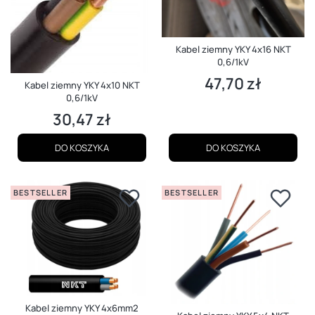
Kabel ziemny YKY 4x16 NKT
0,6/1kV
47,70 zł
Cena
Kabel ziemny YKY 4x10 NKT
0,6/1kV
30,47 zł
Cena
DO KOSZYKA
DO KOSZYKA
BESTSELLER
BESTSELLER
Kabel ziemny YKY 4x6mm2