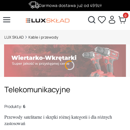
Darmowa dostawa już od 499zł
Zaloguj się i zbieraj punkty za zakupy!
Produ
Otwórz wyszukiwarkę
LUX SKŁAD
Kable i przewody
Telekomunikacyjne
Produkty:
6
Przewody satelitarne i skrętki różnej kategorii i dla różnych
zastosowań