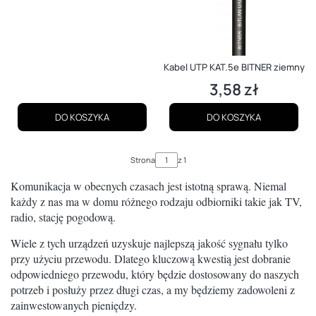
Kabel UTP KAT.5e BITNER ziemny
3,58 zł
Cena
DO KOSZYKA
DO KOSZYKA
Strona
z 1
Komunikacja w obecnych czasach jest istotną sprawą. Niemal
każdy z nas ma w domu różnego rodzaju odbiorniki takie jak TV,
radio, stację pogodową.
Wiele z tych urządzeń uzyskuje najlepszą jakość sygnału tylko
przy użyciu przewodu. Dlatego kluczową kwestią jest dobranie
odpowiedniego przewodu, który będzie dostosowany do naszych
potrzeb i posłuży przez długi czas, a my będziemy zadowoleni z
zainwestowanych pieniędzy.