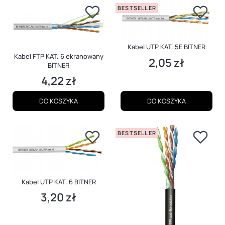
BESTSELLER
Kabel UTP KAT. 5E BITNER
Kabel FTP KAT. 6 ekranowany
2,05 zł
Cena
BITNER
4,22 zł
Cena
DO KOSZYKA
DO KOSZYKA
BESTSELLER
Kabel UTP KAT. 6 BITNER
3,20 zł
Cena