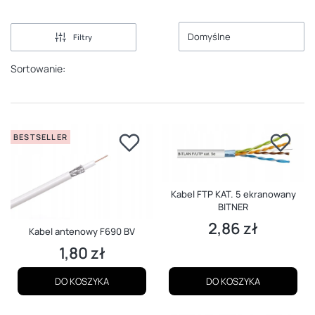
Domyślne
Filtry
Sortowanie:
BESTSELLER
Kabel FTP KAT. 5 ekranowany
BITNER
2,86 zł
Cena
Kabel antenowy F690 BV
1,80 zł
Cena
DO KOSZYKA
DO KOSZYKA