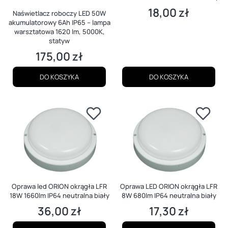
18,00 zł
Cena
Naświetlacz roboczy LED 50W
akumulatorowy 6Ah IP65 – lampa
warsztatowa 1620 lm, 5000K,
statyw
175,00 zł
Cena
DO KOSZYKA
DO KOSZYKA
Oprawa led ORION okrągła LFR
Oprawa LED ORION okrągła LFR
18W 1660lm IP64 neutralna biały
8W 680lm IP64 neutralna biały
36,00 zł
17,30 zł
Cena
Cena