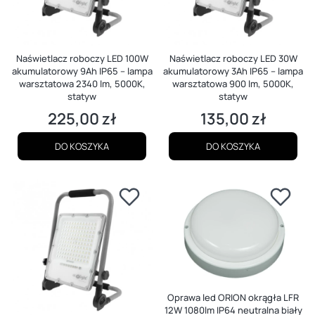
Naświetlacz roboczy LED 100W
Naświetlacz roboczy LED 30W
akumulatorowy 9Ah IP65 – lampa
akumulatorowy 3Ah IP65 – lampa
warsztatowa 2340 lm, 5000K,
warsztatowa 900 lm, 5000K,
statyw
statyw
225,00 zł
135,00 zł
Cena
Cena
DO KOSZYKA
DO KOSZYKA
Oprawa led ORION okrągła LFR
12W 1080lm IP64 neutralna biały