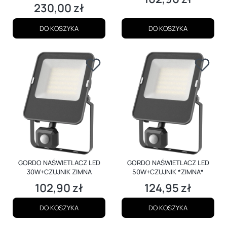
230,00 zł
Cena
DO KOSZYKA
DO KOSZYKA
GORDO NAŚWIETLACZ LED
GORDO NAŚWIETLACZ LED
30W+CZUJNIK ZIMNA
50W+CZUJNIK *ZIMNA*
102,90 zł
124,95 zł
Cena
Cena
DO KOSZYKA
DO KOSZYKA