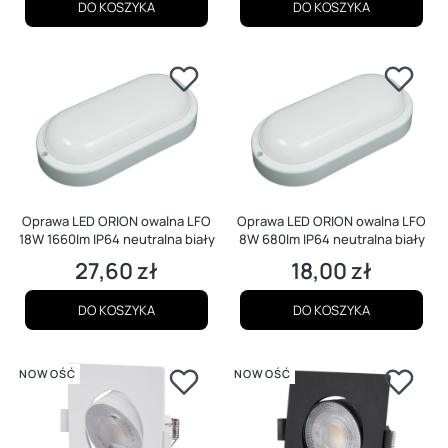
DO KOSZYKA
DO KOSZYKA
Oprawa LED ORION owalna LFO
Oprawa LED ORION owalna LFO
18W 1660lm IP64 neutralna biały
8W 680lm IP64 neutralna biały
27,60 zł
18,00 zł
Cena
Cena
DO KOSZYKA
DO KOSZYKA
NOWOŚĆ
NOWOŚĆ