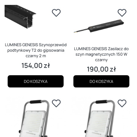
LUMINES GENESIS Szynoprzewód
LUMINES GENESIS Zasilacz do
podtynkowy T2 do gipsowania
szyn magnetycznych 150 W
czarny 2 m
czarny
154,00 zł
Cena
190,00 zł
Cena
DO KOSZYKA
DO KOSZYKA