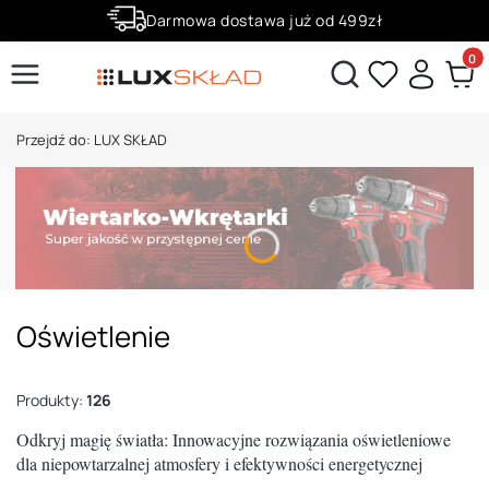
Darmowa dostawa już od 499zł
Zaloguj się i zbieraj punkty za zakupy!
Produ
Otwórz wyszukiwarkę
Przejdź do:
LUX SKŁAD
Oświetlenie
Produkty:
126
Odkryj magię światła: Innowacyjne rozwiązania oświetleniowe
dla niepowtarzalnej atmosfery i efektywności energetycznej