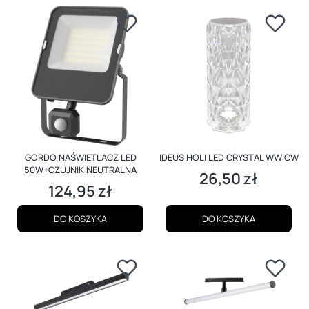
GORDO NAŚWIETLACZ LED
IDEUS HOLI LED CRYSTAL WW CW
50W+CZUJNIK NEUTRALNA
26,50 zł
Cena
124,95 zł
Cena
DO KOSZYKA
DO KOSZYKA