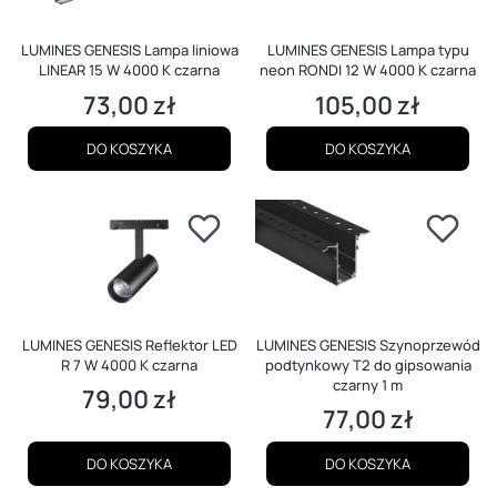
LUMINES GENESIS Lampa liniowa
LUMINES GENESIS Lampa typu
LINEAR 15 W 4000 K czarna
neon RONDI 12 W 4000 K czarna
73,00 zł
105,00 zł
Cena
Cena
DO KOSZYKA
DO KOSZYKA
LUMINES GENESIS Reflektor LED
LUMINES GENESIS Szynoprzewód
R 7 W 4000 K czarna
podtynkowy T2 do gipsowania
czarny 1 m
79,00 zł
Cena
77,00 zł
Cena
DO KOSZYKA
DO KOSZYKA