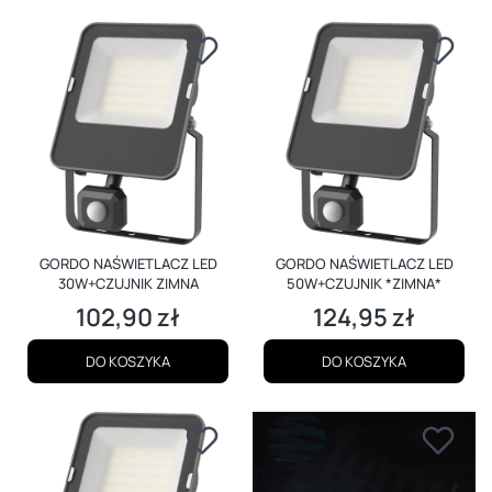
GORDO NAŚWIETLACZ LED
GORDO NAŚWIETLACZ LED
30W+CZUJNIK ZIMNA
50W+CZUJNIK *ZIMNA*
102,90 zł
124,95 zł
Cena
Cena
DO KOSZYKA
DO KOSZYKA