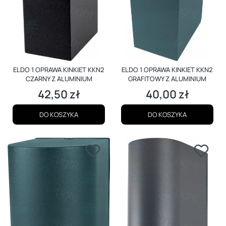
ELDO 1 OPRAWA KINKIET KKN2
ELDO 1 OPRAWA KINKIET KKN2
CZARNY Z ALUMINIUM
GRAFITOWY Z ALUMINIUM
42,50 zł
40,00 zł
Cena
Cena
DO KOSZYKA
DO KOSZYKA