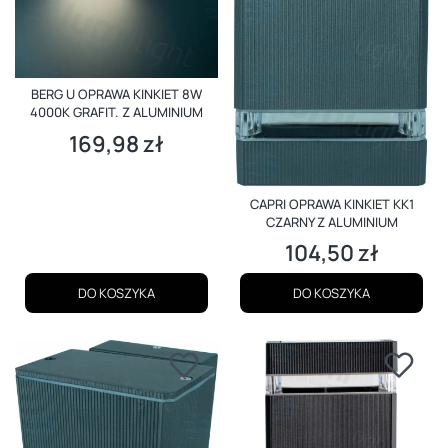
BERG U OPRAWA KINKIET 8W
4000K GRAFIT. Z ALUMINIUM
169,98 zł
Cena
CAPRI OPRAWA KINKIET KK1
CZARNY Z ALUMINIUM
104,50 zł
Cena
DO KOSZYKA
DO KOSZYKA