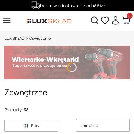
Darmowa dostawa już od 499zł
Zaloguj się i zbieraj punkty za zakupy!
Produ
Otwórz wyszukiwarkę
LUX SKŁAD
Oświetlenie
Zewnętrzne
Produkty:
38
Domyślne
Filtry