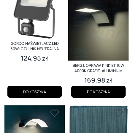
GORDO NAŚWIETLACZ LED
50W+CZUJNIK NEUTRALNA
124,95 zł
Cena
BERG L OPRAWA KINKIET 10W
4000K GRAFIT. ALUMINIUM
169,98 zł
Cena
DO KOSZYKA
DO KOSZYKA