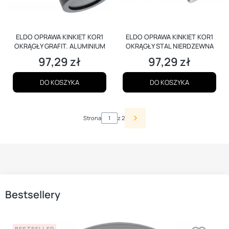
ELDO OPRAWA KINKIET KOR1
ELDO OPRAWA KINKIET KOR1
OKRĄGŁY GRAFIT. ALUMINIUM
OKRĄGŁY STAL NIERDZEWNA
97,29 zł
97,29 zł
Cena
Cena
DO KOSZYKA
DO KOSZYKA
Strona
z 2
Bestsellery
BESTSELLER