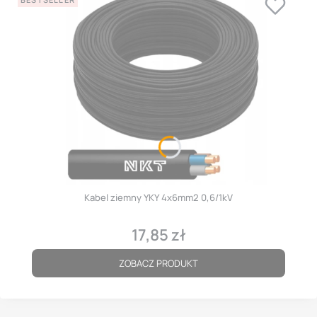
Kabel ziemny YKY 4x6mm2 0,6/1kV
17,85 zł
Cena
ZOBACZ PRODUKT