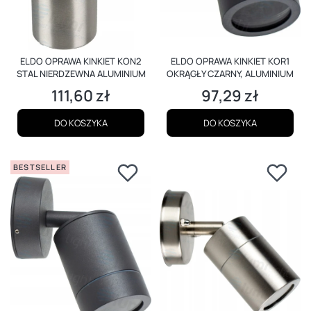
ELDO OPRAWA KINKIET KON2
ELDO OPRAWA KINKIET KOR1
STAL NIERDZEWNA ALUMINIUM
OKRĄGŁY CZARNY, ALUMINIUM
111,60 zł
97,29 zł
Cena
Cena
DO KOSZYKA
DO KOSZYKA
BESTSELLER