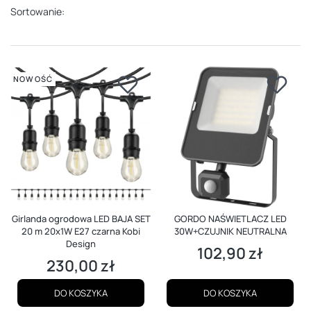
Sortowanie:
NOWOŚĆ
Girlanda ogrodowa LED BAJA SET
GORDO NAŚWIETLACZ LED
20 m 20x1W E27 czarna Kobi
30W+CZUJNIK NEUTRALNA
Design
102,90 zł
Cena
230,00 zł
Cena
DO KOSZYKA
DO KOSZYKA