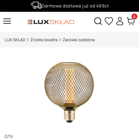
Darmowa dostawa już od 499zł
Zaloguj się i zbieraj punkty za zakupy!
Produ
Otwórz wyszukiwarkę
LUX SKŁAD
Źródła światła
Żarówki ozdobne
GTV