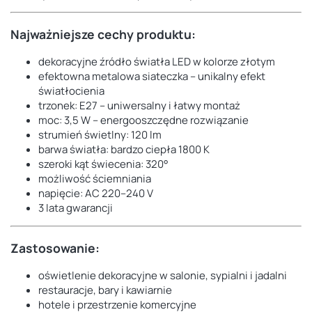
Najważniejsze cechy produktu:
dekoracyjne źródło światła LED w kolorze złotym
efektowna metalowa siateczka – unikalny efekt
światłocienia
trzonek: E27 – uniwersalny i łatwy montaż
moc: 3,5 W – energooszczędne rozwiązanie
strumień świetlny: 120 lm
barwa światła: bardzo ciepła 1800 K
szeroki kąt świecenia: 320°
możliwość ściemniania
napięcie: AC 220–240 V
3 lata gwarancji
Zastosowanie:
oświetlenie dekoracyjne w salonie, sypialni i jadalni
restauracje, bary i kawiarnie
hotele i przestrzenie komercyjne