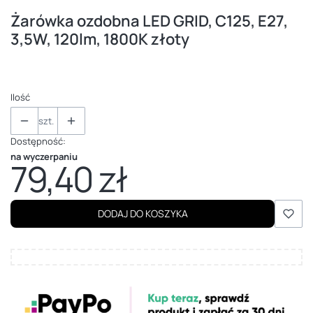
Żarówka ozdobna LED GRID, C125, E27,
3,5W, 120lm, 1800K złoty
Ilość
szt.
Dostępność:
na wyczerpaniu
79,40 zł
Cena
DODAJ DO KOSZYKA